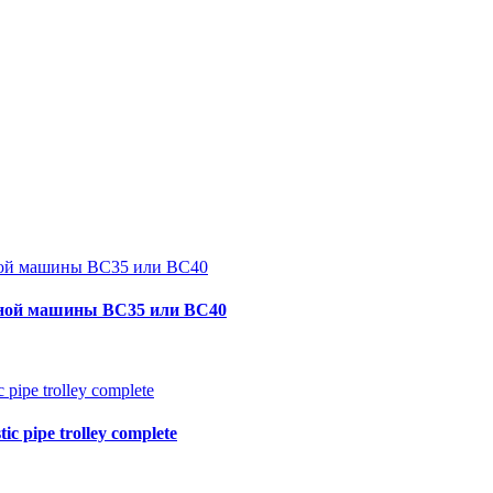
очной машины BC35 или BC40
c pipe trolley complete