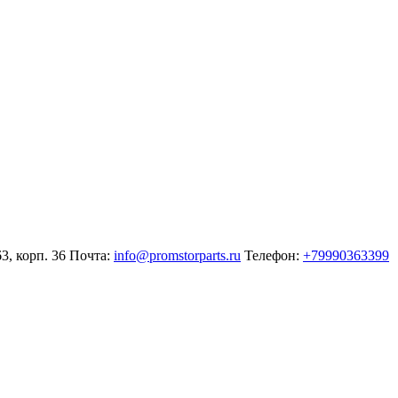
3, корп. 36
Почта:
info@promstorparts.ru
Телефон:
+79990363399