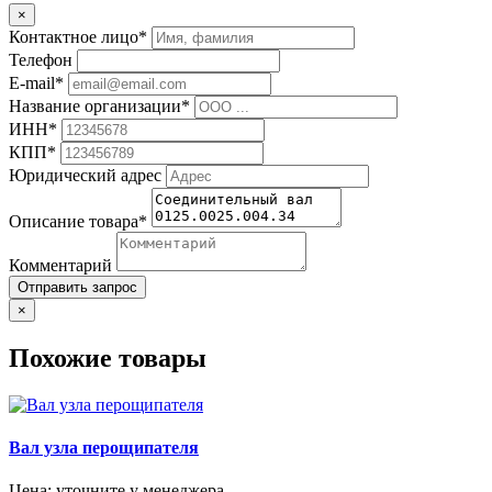
×
Контактное лицо*
Телефон
E-mail*
Название организации*
ИНН*
КПП*
Юридический адрес
Описание товара*
Комментарий
Отправить запрос
×
Похожие товары
Вал узла перощипателя
Цена: уточните у менеджера