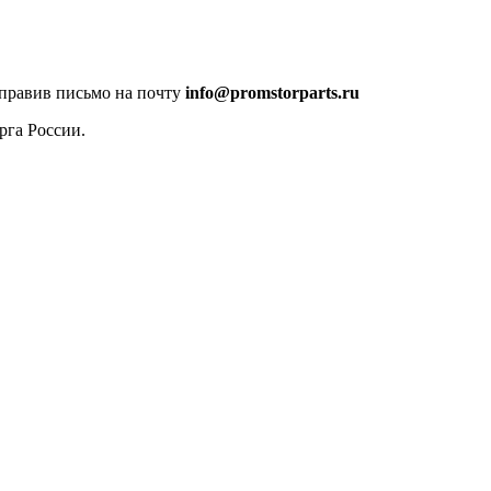
тправив письмо на почту
info@promstorparts.ru
рга России.