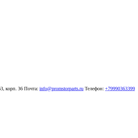
3, корп. 36
Почта:
info@promstorparts.ru
Телефон:
+79990363399