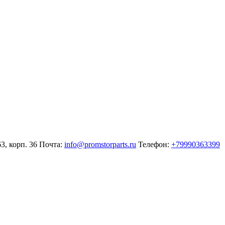
3, корп. 36
Почта:
info@promstorparts.ru
Телефон:
+79990363399