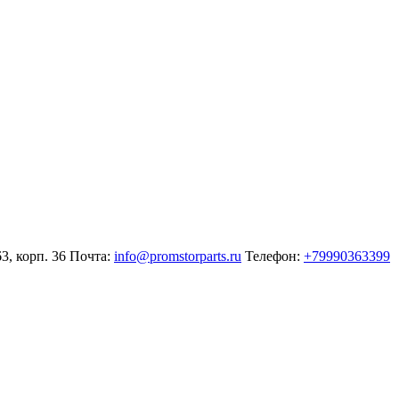
3, корп. 36
Почта:
info@promstorparts.ru
Телефон:
+79990363399