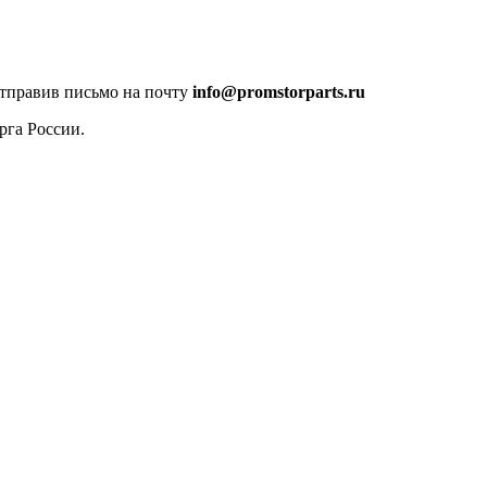
отправив письмо на почту
info@promstorparts.ru
рга России.