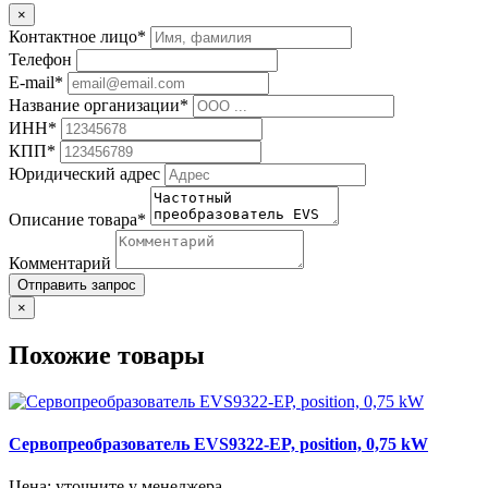
×
Контактное лицо*
Телефон
E-mail*
Название организации*
ИНН*
КПП*
Юридический адрес
Описание товара*
Комментарий
Отправить запрос
×
Похожие товары
Сервопреобразователь EVS9322-EP, position, 0,75 kW
Цена: уточните у менеджера