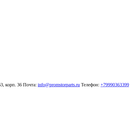
3, корп. 36
Почта:
info@promstorparts.ru
Телефон:
+79990363399