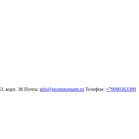
3, корп. 36
Почта:
info@promstorparts.ru
Телефон:
+79990363399