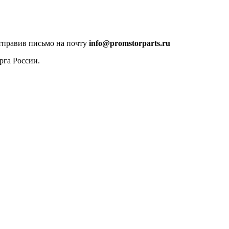
отправив письмо на почту
info@promstorparts.ru
рга России.