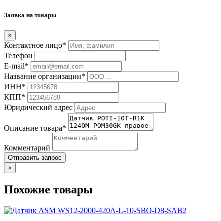
Заявка на товары
×
Контактное лицо*
Телефон
E-mail*
Название организации*
ИНН*
КПП*
Юридический адрес
Описание товара*
Комментарий
Отправить запрос
×
Похожие товары